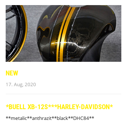
NEW
17. Aug, 2020
*BUELL XB-12S***HARLEY-DAVIDSON*
**metalic**anthrazit**black**DHC84**