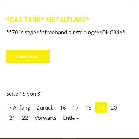
*GAS TANK* METALFLAKE*
**70´s style***freehand pinstriping***DHC84**
Weiterlesen …
Seite 19 von 31
« Anfang
Zurück
16
17
18
19
20
21
22
Vorwärts
Ende »