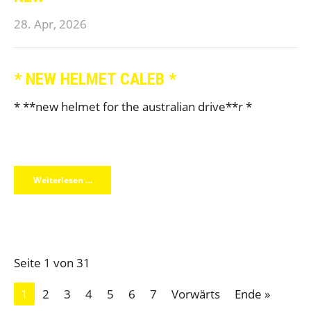
28. Apr, 2026
* NEW HELMET CALEB *
* **new helmet for the australian drive**r *
Weiterlesen …
Seite 1 von 31
1
2
3
4
5
6
7
Vorwärts
Ende »