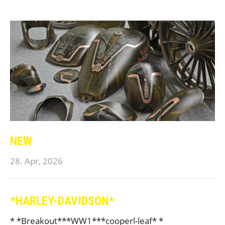
NEW
28. Apr, 2026
*HARLEY-DAVIDSON*
* *Breakout***WW1***cooperl-leaf* *