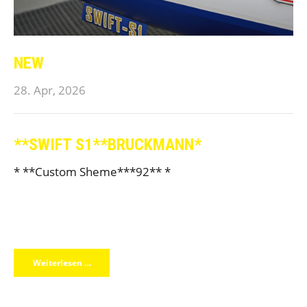
NEW
28. Apr, 2026
**SWIFT S1**BRUCKMANN*
* **Custom Sheme***92** *
Weiterlesen …