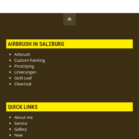
AIRBRUSH IN SALZBURG
Airbrush
Custom Painting
Pinstriping
Linierungen
Gold Leaf
Clearcoat
QUICK LINKS
About me
Service
Gallery
New